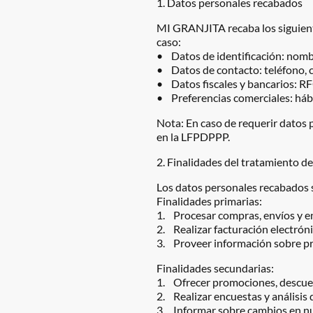
1. Datos personales recabados
MI GRANJITA recaba los siguient
caso:
• Datos de identificación: nombre
• Datos de contacto: teléfono, c
• Datos fiscales y bancarios: RF
• Preferencias comerciales: hábi
Nota: En caso de requerir datos
en la LFPDPPP.
2. Finalidades del tratamiento d
Los datos personales recabados s
Finalidades primarias:
1. Procesar compras, envíos y e
2. Realizar facturación electróni
3. Proveer información sobre pro
Finalidades secundarias:
1. Ofrecer promociones, descuen
2. Realizar encuestas y análisis
3. Informar sobre cambios en nue