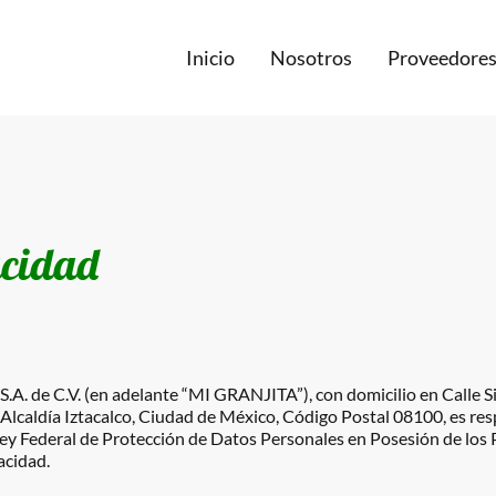
Inicio
Nosotros
Proveedore
acidad
S.A. de C.V. (en adelante “MI GRANJITA”), con domicilio en Calle S
n, Alcaldía Iztacalco, Ciudad de México, Código Postal 08100, es r
Ley Federal de Protección de Datos Personales en Posesión de los
acidad.