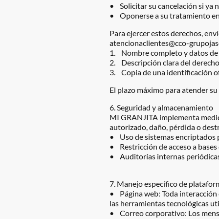
• Solicitar su cancelación si ya n
• Oponerse a su tratamiento en 
Para ejercer estos derechos, enví
atencionaclientes@cco-grupojase.c
1. Nombre completo y datos de 
2. Descripción clara del derecho
3. Copia de una identificación of
El plazo máximo para atender su s
6. Seguridad y almacenamiento
MI GRANJITA implementa medidas 
autorizado, daño, pérdida o destr
• Uso de sistemas encriptados p
• Restricción de acceso a bases 
• Auditorías internas periódicas
7. Manejo específico de platafor
• Página web: Toda interacción co
las herramientas tecnológicas uti
• Correo corporativo: Los mensa