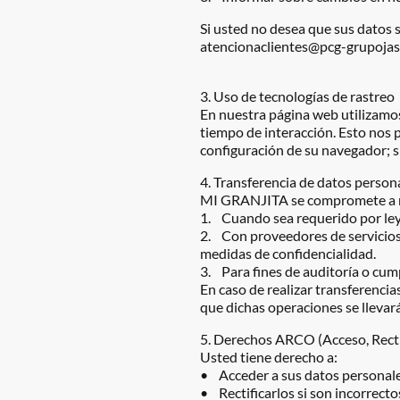
Si usted no desea que sus datos 
atencionaclientes@pcg-grupoja
3. Uso de tecnologías de rastreo
En nuestra página web utilizamos
tiempo de interacción. Esto nos 
configuración de su navegador; si
4. Transferencia de datos person
MI GRANJITA se compromete a no t
1. Cuando sea requerido por le
2. Con proveedores de servicios 
medidas de confidencialidad.
3. Para fines de auditoría o cum
En caso de realizar transferenci
que dichas operaciones se llevar
5. Derechos ARCO (Acceso, Recti
Usted tiene derecho a:
• Acceder a sus datos personale
• Rectificarlos si son incorrecto